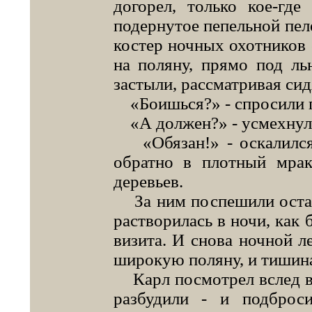
догорел, только кое-где
подернутое пепельной пел
костер ночных охотников 
на поляну, прямо под ль
застыли, рассматривая сид
«Боишься?» - спросили г
«А должен?» - усмехнулс
«Обязан!» - оскалился 
обратно в плотный мрак
деревьев.
За ним поспешили осталь
растворилась в ночи, как 
визита. И снова ночной л
широкую поляну, и тишин
Карл посмотрел вслед во
разбудили - и подброс