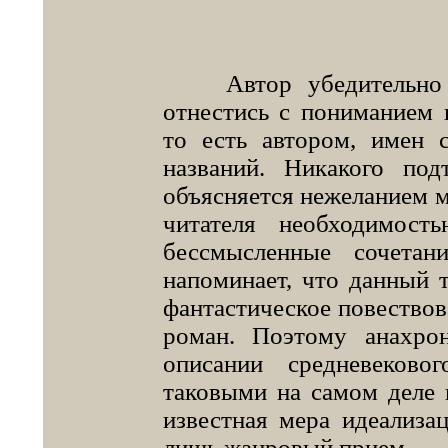
Автор убедительно пр
отнестись с пониманием 
то есть автором, имен 
названий. Никакого под
объясняется нежеланием 
читателя необходимост
бессмысленные сочетан
напоминает, что данный т
фантастическое повествов
роман. Поэтому анахро
описании средневеков
таковыми на самом деле н
известная мера идеализа
лишь жанровый прием.