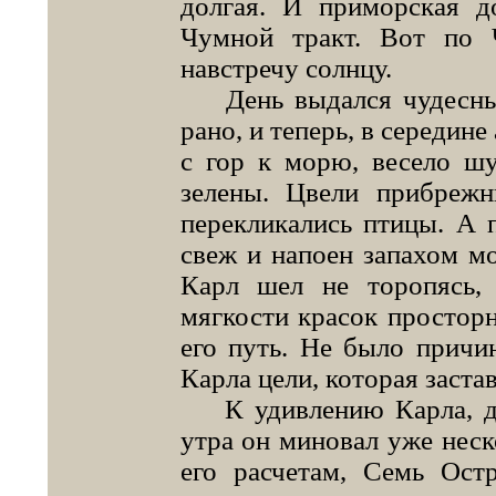
долгая. И приморская д
Чумной тракт. Вот по
навстречу солнцу.
День выдался чудесный.
рано, и теперь, в середине
с гор к морю, весело ш
зелены. Цвели прибреж
перекликались птицы. А 
свеж и напоен запахом мо
Карл шел не торопясь,
мягкости красок просторн
его путь. Не было причи
Карла цели, которая застав
К удивлению Карла, до
утра он миновал уже неско
его расчетам, Семь Ост