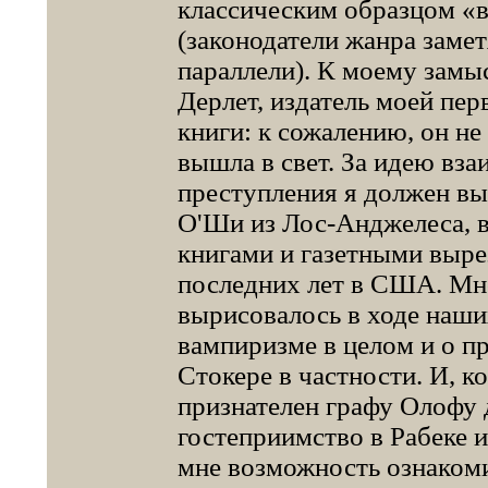
классическим образцом «
(законодатели жанра заме
параллели). К моему замыс
Дерлет, издатель моей пе
книги: к сожалению, он не
вышла в свет. За идею вз
преступления я должен вы
О'Ши из Лос-Анджелеса, 
книгами и газетными выре
последних лет в США. Мно
вырисовалось в ходе наши
вампиризме в целом и о п
Стокере в частности. И, к
признателен графу Олофу д
гостеприимство в Рабеке 
мне возможность ознаком