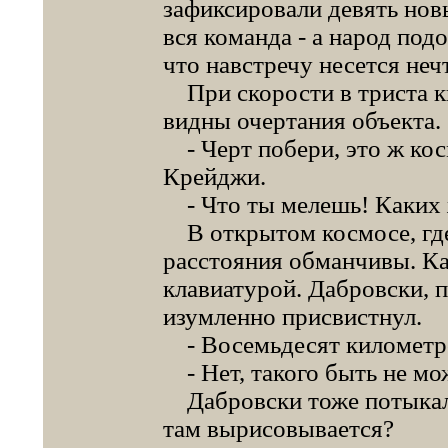
зафиксировали девять нов
вся команда - а народ под
что навстречу несется неч
При скорости в триста ки
видны очертания объекта.
- Черт побери, это ж кос
Крейджи.
- Что ты мелешь! Каких 
В открытом космосе, где
расстояния обманчивы. Ка
клавиатурой. Дабровски, п
изумленно присвистнул.
- Восемьдесят километр
- Нет, такого быть не мож
Дабровски тоже потыкал 
там вырисовывается?