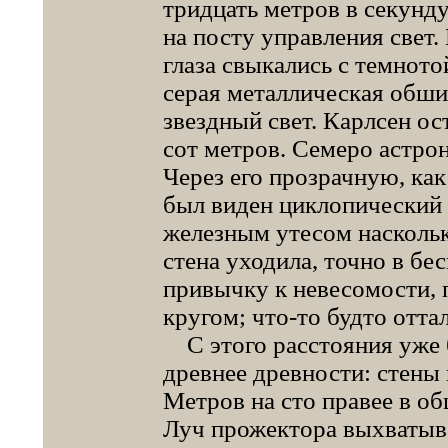
тридцать метров в секунд
на посту управления свет.
глаза свыкались с темното
серая металлическая обши
звездный свет. Карлсен ос
сот метров. Семеро астрон
Через его прозрачную, ка
был виден циклопический
железным утесом наскольк
стена уходила, точно в бе
привычку к невесомости, п
кругом; что-то будто отта
С этого расстояния уже бы
древнее древности: стены 
Метров на сто правее в о
Луч прожектора выхватыв