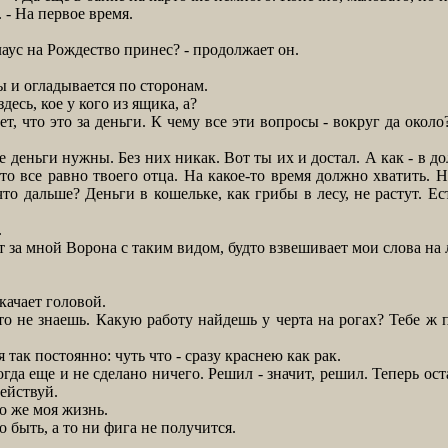
 - На первое время.
ус на Рождество принес? - продолжает он.
и огладывается по сторонам.
есь, кое у кого из ящика, а?
, что это за деньги. К чему все эти вопросы - вокруг да окол
 деньги нужны. Без них никак. Вот ты их и достал. А как - в до
о все равно твоего отца. На какое-то время должно хватить. 
что дальше? Деньги в кошельке, как грибы в лесу, не растут. Ест
.
т за мной Ворона с таким видом, будто взвешивает мои слова на 
качает головой.
не знаешь. Какую работу найдешь у черта на рогах? Тебе ж п
ак постоянно: чуть что - сразу краснею как рак.
а еще и не сделано ничего. Решил - значит, решил. Теперь оста
действуй.
о же моя жизнь.
 быть, а то ни фига не получится.