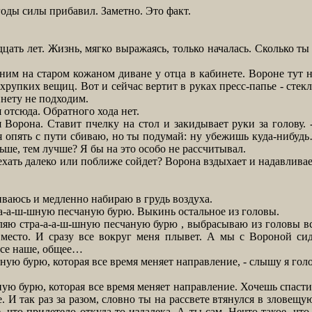
оды силы прибавил. Заметно. Это факт.
цать лет. Жизнь, мягко выражаясь, только началась. Сколько ты
 на старом кожаном диване у отца в кабинете. Вороне тут н
рупких вещиц. Вот и сейчас вертит в руках пресс-папье - стекл
инету не подходим.
отсюда. Обратного хода нет.
 Ворона. Ставит пчелку на стол и закидывает руки за голову. 
я опять с пути сбиваю, но ты подумай: ну убежишь куда-нибудь
ьше, тем лучше? Я бы на это особо не рассчитывал.
хать далеко или поближе сойдет? Ворона вздыхает и надавливае
ваюсь и медленно набираю в грудь воздуха.
а-а-ш-шную песчаную бурю. Выкинь остальное из головы.
яю стра-а-а-ш-шную песчаную бурю , выбрасываю из головы все
место. И сразу все вокруг меня плывет. А мы с Вороной сид
 все наше, общее…
ую бурю, которая все время меняет направление, - слышу я гол
 бурю, которая все время меняет направление. Хочешь спастись 
. И так раз за разом, словно ты на рассвете втянулся в зловещу
е, что прилетело откуда-то издалека. А ты сам. Нечто такое, что