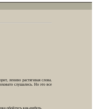
ит, лениво растягивая слова.
оховато слушались. Но это все
пока обойдусь как-нибудь.