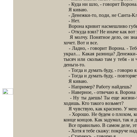
- Куда ни шло, - говорит Ворона.
Я киваю.
- Денежки-то, поди, не Санта-Кла
- Нет.
Ворона кривит насмешливо губы 
- Откуда взял? Не иначе как вот зд
Я молчу. Понятное дело, он знает
хочет. Вот и все.
- Ладно, - говорит Ворона. - Тебе
украл… Какая разница? Денежки-т
тысяч или сколько там у тебя - и 
деньги-то.
- Тогда и думать буду, - говорю я
- Тогда и думать буду, - повторяе
Я киваю.
- Например? Работу найдешь?
- Наверное, - отвечаю я. Ворона 
- Ну ты даешь! Ты еще жизни-то 
ходишь. Кто такого возьмет?
Я чувствую, как краснею. У меня т
- Хорошо. Не будем о плохом, когд
конце концов. Как задумал, так и 
Все правильно. В самом деле, эт
- Хотя я тебе скажу: покруче надо
- Стараюсь, - говорю я.