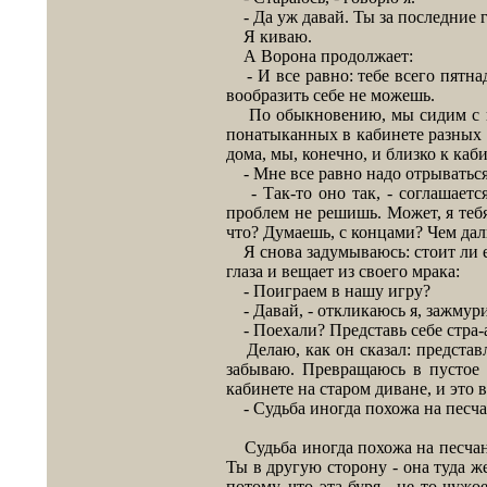
- Да уж давай. Ты за последние г
Я киваю.
А Ворона продолжает:
- И все равно: тебе всего пятнад
вообразить себе не можешь.
По обыкновению, мы сидим с ним
понатыканных в кабинете разных х
дома, мы, конечно, и близко к каб
- Мне все равно надо отрываться 
- Так-то оно так, - соглашается
проблем не решишь. Может, я теб
что? Думаешь, с концами? Чем дал
Я снова задумываюсь: стоит ли е
глаза и вещает из своего мрака:
- Поиграем в нашу игру?
- Давай, - откликаюсь я, зажмури
- Поехали? Представь себе стра-
Делаю, как он сказал: представл
забываю. Превращаюсь в пустое 
кабинете на старом диване, и это
- Судьба иногда похожа на песчан
Судьба иногда похожа на песчаную
Ты в другую сторону - она туда же
потому, что эта буря - не то чужо