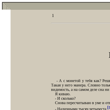
1
- А с монетой у тебя как? Решил
Такая у него манера. Словно толь
видимость, а на самом деле сна ни 
Я киваю.
- И сколько?
Снова пересчитываю в уме и от
[
- Наличными тысяч четыреста