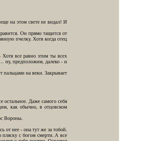
 еще на этом свете не видал! И
равится. Он прямо тащится от
янную пчелку. Хотя когда отец
- Хотя все равно этим ты всех
… ну, предположим, далеко - и
т пальцами на веки. Закрывает
 остальное. Даже самого себя
им, как обычно, в отцовском
ос Вороны.
от нее - она тут же за тобой.
ю пляску с богом смерти. А все
 сидит у тебя внутри. Остается