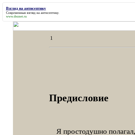
Взгляд на антисептику
Современныи
взгляд на антисептику
.
www.deznet.ru
1
Предисловие
Я простодушно полагал, 