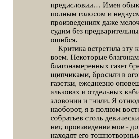
предисловии… Имея обыкн
полным голосом и недвус
произведениях даже мелочи
судим без предварительны
ошибся.
Критика встретила эту 
воем. Некоторые благонам
благонамеренных газет бр
щипчиками, бросили в ого
газетки, ежедневно опове
альковах и отдельных каби
зловонии и гнили. Я отнюд
наоборот, я в полном вост
собратьев столь девическ
нет, произведение мое - д
находят его тошнотворным