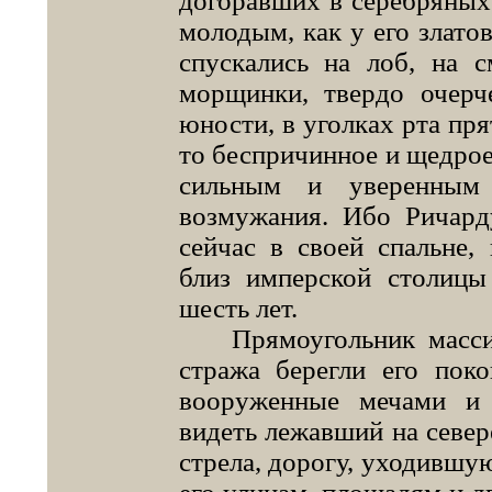
догоравших в серебряных
молодым, как у его злато
спускались на лоб, на 
морщинки, твердо очерч
юности, в уголках рта пр
то беспричинное и щедрое 
сильным и уверенным
возмужания. Ибо Ричард
сейчас в своей спальне,
близ имперской столицы
шесть лет.
Прямоугольник массив
стража берегли его пок
вооруженные мечами и 
видеть лежавший на север
стрела, дорогу, уходившую