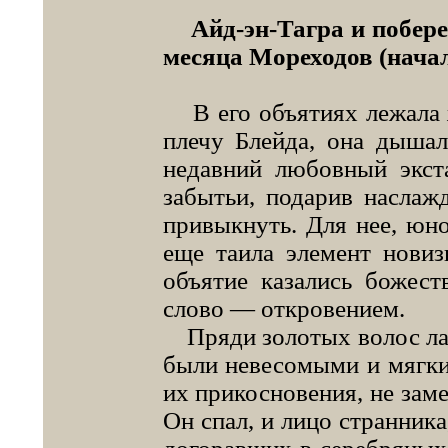
Айд-эн-Тагра и побер
месяца Мореходов (нача
В его объятиях лежала 
плечу Блейда, она дышал
недавний любовный экст
забытьи, подарив наслаж
привыкнуть. Для нее, юно
еще таила элемент нови
объятие казались божес
слово — откровением.
Пряди золотых волос лас
были невесомыми и мягким
их прикосновения, не зам
Он спал, и лицо странника