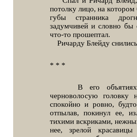
Спал и Ричард Блейд, 
потолку лицо, на котором
губы странника дрогн
задумчивей и словно бы 
что-то прошептал.
Ричарду Блейду снились 
* * *
В его объятиях ле
черноволосую головку 
спокойно и ровно, будт
отпылав, покинул ее, и
тихими вскриками, нежны
нее, зрелой красавицы