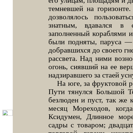
его улицам, площадям и дв
темневшей на горизонте.
дозволялось пользоват
знатным, вдавался в 
заполненный кораблями и
были подняты, паруса — 
добравшихся до своего гн
рассвета. Над ними возн
огонь, сиявший на ее верш
надзиравшего за стаей ус
На юге, за фруктовой р
Пути тянулся Большой Т
безлюден и пуст, так же 
месяц Мореходов, когд
Ксидумен, Длинное мор
садры с товаром; двадцат