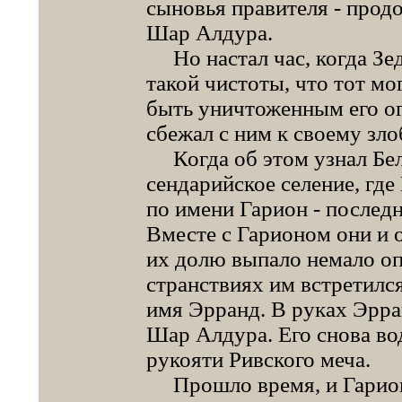
сыновья правителя - прод
Шар Алдура.
Но настал час, когда Зе
такой чистоты, что тот мо
быть уничтоженным его ог
сбежал с ним к своему зло
Когда об этом узнал Бель
сендарийское селение, где
по имени Гарион - последн
Вместе с Гарионом они и 
их долю выпало немало о
странствиях им встретилс
имя Эрранд. В руках Эрра
Шар Алдура. Его снова во
рукояти Ривского меча.
Прошло время, и Гарион