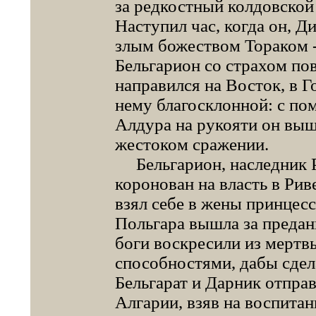
за редкостный колдовской 
Наступил час, когда он, Д
злым божеством Тораком -
Бельгарион со страхом пов
направился на Восток, в Г
нему благосклонной: с п
Алдура на рукояти он выш
жестоком сражении.
Бельгарион, наследник Р
коронован на власть в Рив
взял себе в жены принцесс
Польгара вышла за предан
боги воскресили из мерт
способностями, дабы сдел
Бельгарат и Дарник отпра
Алгарии, взяв на воспитан