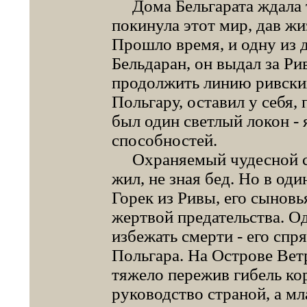
Дома Бельгарата ждала т
покинула этот мир, дав жи
Прошло время, и одну из 
Бельдаран, он выдал за Р
продолжить линию ривских
Польгару, оставил у себя,
был один светлый локон -
способностей.
Охраняемый чудесной си
жил, не зная бед. Но в од
Горек из Ривы, его сыновь
жертвой предательства. О
избежать смерти - его спря
Польгара. На Острове Вет
тяжело пережив гибель кор
руководство страной, а м