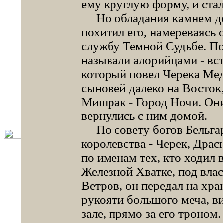
ему круглую форму, и ста
Но обладания камнем дом
похитил его, намереваясь
службу Темной Судьбе. По
называли алорийцами - вст
который повел Черека Мед
сыновей далеко на Восток,
Мишрак - Город Ночи. Он
вернулись с ним домой.
По совету богов Бельгар
королевства - Черек, Драс
по именам тех, кто ходил 
Железной Хватке, под вла
Ветров, он передал на хра
рукояти большого меча, в
зале, прямо за его троном.