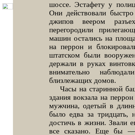
шоссе. Эстафету у поли
Они действовали быстро
джипов веером разъе
перегородили прилегаю
машин остались на площа
на перрон и блокировал
штатском были вооружен
держали в руках винтов
внимательно наблюд
близлежащих домов.
Часы на старинной башн
здания вокзала на перро
мужчина, одетый в длин
было едва за тридцать, 
достичь в жизни. Звали е
все сказано. Еще бы —