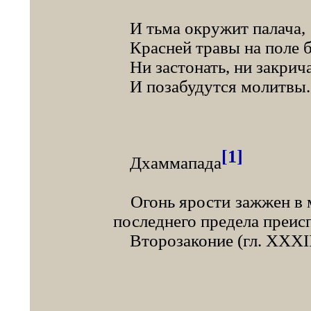
И тьма окружит палача,
Красней травы на поле б
Ни застонать, ни закрича
И позабудутся молитвы.
[1]
Дхаммапада
Огонь ярости зажжен в мо
последнего предела преис
Второзаконие (гл. XXXI