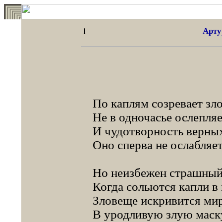
1
Арту
По каплям созревает зло
Не в одночасье ослепляе
И чудотворность верных
Оно сперва не ослабляет
Но неизбежен страшный 
Когда сольются капли в
Зловеще искривится ми
В уродливую злую маску