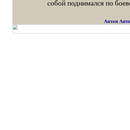
собой поднимался по боев
Антон Анто