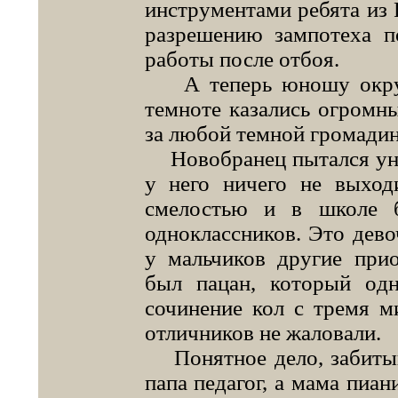
инструментами ребята из
разрешению зампотеха п
работы после отбоя.
А теперь юношу окружа
темноте казались огромн
за любой темной громадин
Новобранец пытался унят
у него ничего не выход
смелостью и в школе 
одноклассников. Это дево
у мальчиков другие при
был пацан, который од
сочинение кол с тремя м
отличников не жаловали.
Понятное дело, забитый
папа педагог, а мама пиан