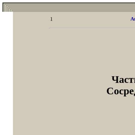
1
А
Част
Сосре